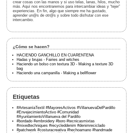
crear cosas con las manos y si uso telas, lanas, hilos, mucho
más. Aquí nos encontraremos para intercambiar ideas y “tejer”
experiencias. En fin, algo que siempre me ha gustado,
aprender un@s de otr@s y sobre todo disfrutar con ese
intercambio.
¿Cómo se hacen?
HACIENDO GANCHILLO EN CUARENTENA
Hadas y brujas - Fairies and witches
Haciendo un bolso con textura 3D - Making a texture 3D
bag
Haciendo una campanilla - Making a bellflower
Etiquetas
#ArtesaníaTextil #MayoresActivos #VillanuevaDelPardillo
#EnvejecimientoActivo #Comunidad
#AyuntamientoVillanueva del Pardillo
#bordado #embroidery #boro #tecnicasmixtas
#mixedtechniques #recycleddenim #denimreciclado
#patchwork #costuracreativa #hechoamano #handmade