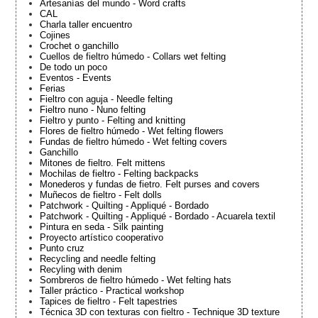
Artesanías del mundo - Word crafts
CAL
Charla taller encuentro
Cojines
Crochet o ganchillo
Cuellos de fieltro húmedo - Collars wet felting
De todo un poco
Eventos - Events
Ferias
Fieltro con aguja - Needle felting
Fieltro nuno - Nuno felting
Fieltro y punto - Felting and knitting
Flores de fieltro húmedo - Wet felting flowers
Fundas de fieltro húmedo - Wet felting covers
Ganchillo
Mitones de fieltro. Felt mittens
Mochilas de fieltro - Felting backpacks
Monederos y fundas de fietro. Felt purses and covers
Muñecos de fieltro - Felt dolls
Patchwork - Quilting - Appliqué - Bordado
Patchwork - Quilting - Appliqué - Bordado - Acuarela textil
Pintura en seda - Silk painting
Proyecto artístico cooperativo
Punto cruz
Recycling and needle felting
Recyling with denim
Sombreros de fieltro húmedo - Wet felting hats
Taller práctico - Practical workshop
Tapices de fieltro - Felt tapestries
Técnica 3D con texturas con fieltro - Technique 3D texture