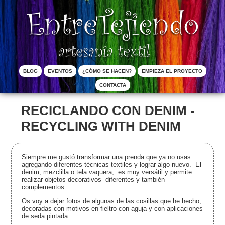
Pasar al contenido principal
Menú principal
BLOG
EVENTOS
¿CÓMO SE HACEN?
EMPIEZA EL PROYECTO
CONTACTA
RECICLANDO CON DENIM -
RECYCLING WITH DENIM
Siempre me gustó transformar una prenda que ya no usas
agregando diferentes técnicas textiles y lograr algo nuevo. El
denim, mezclilla o tela vaquera, es muy versátil y permite
realizar objetos decorativos diferentes y también
complementos.
Os voy a dejar fotos de algunas de las cosillas que he hecho,
decoradas con motivos en fieltro con aguja y con aplicaciones
de seda pintada.